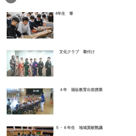
4年生 箏
文化クラブ 着付け
４年 福祉教育出前授業
５・６年生 地域貢献熟議