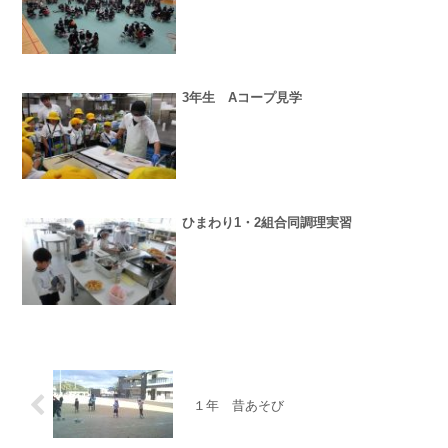
3年生 Aコープ見学
ひまわり1・2組合同調理実習
１年 昔あそび