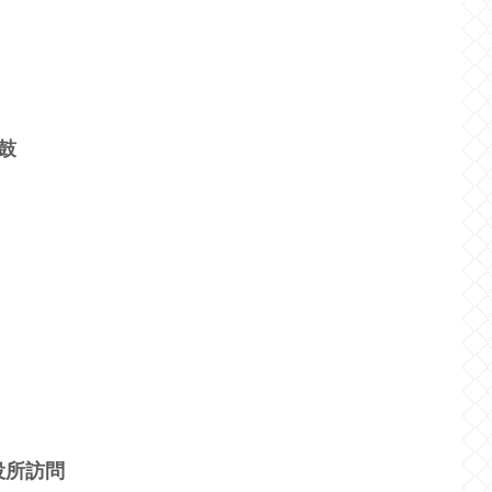
鼓
役所訪問