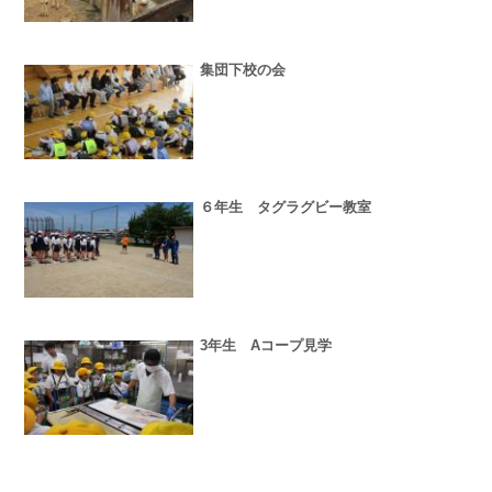
集団下校の会
６年生 タグラグビー教室
3年生 Aコープ見学