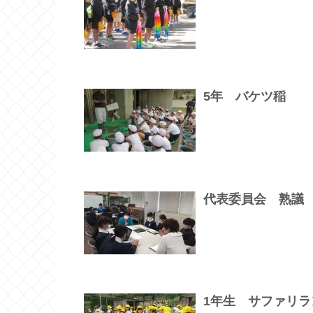
5年 バケツ稲
代表委員会 熟議
1年生 サファリラ