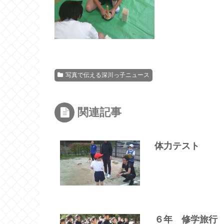
写真で伝える深川っ子ニュース
関連記事
体力テスト
６年 修学旅行