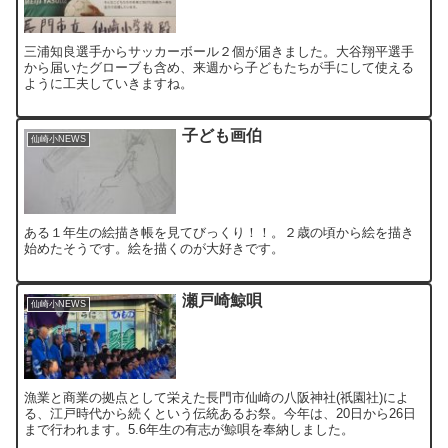
三浦知良選手からサッカーボール２個が届きました。大谷翔平選手
から届いたグローブも含め、来週から子どもたちが手にして使える
ように工夫していきますね。
子ども画伯
仙崎小NEWS
ある１年生の絵描き帳を見てびっくり！！。２歳の頃から絵を描き
始めたそうです。絵を描くのが大好きです。
瀬戸崎鯨唄
仙崎小NEWS
漁業と商業の拠点として栄えた長門市仙崎の八阪神社(祇園社)によ
る、江戸時代から続くという伝統あるお祭。今年は、20日から26日
まで行われます。5.6年生の有志が鯨唄を奉納しました。