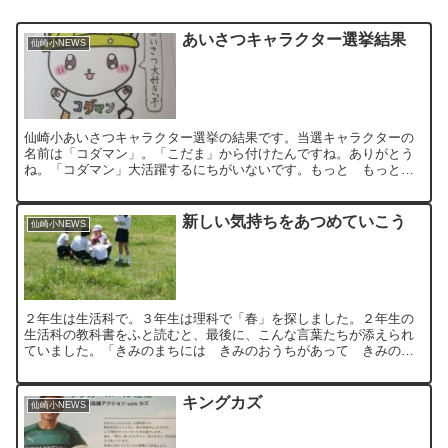
あいさつキャラクター選挙結果
仙崎小NEWS
仙崎小あいさつキャラクター選挙の結果です。当選キャラクターの
名前は「コダマン」。「こだま」から付けたんですね。ありがとう
ね。「コダマン」大活躍するにちがいないです。もっと もっと笑
顔といっしょにあいさつが広まりますように。 今朝の仙崎小の空...
新しい気持ちをあつめていこう
仙崎小NEWS
２年生は生活科で。３年生は理科で「春」を探しました。２年生の
生活科の教科書をふと読むと、最後に、こんな言葉たちが添えられ
ていました。「きみのまちには きみのおうちがあって きみのが
っこうがあって いろんなおみせがある いろんなきせつがあっ
て...
キングカズ
仙崎小NEWS