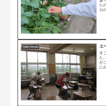
葉
た
ロ
エ
仙崎小NEWS
す
た
が
に
は、