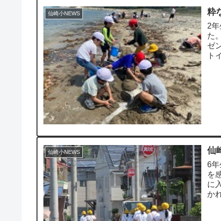
粋
仙崎小NEWS
2
た
ゼ
ト
で支
仙
仙崎小NEWS
6
を
に
か
ボラ