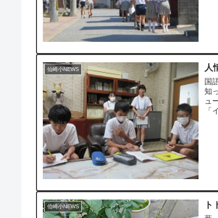
人
仙崎小NEWS
国
知
ュ
「
人に
ト
仙崎小NEWS