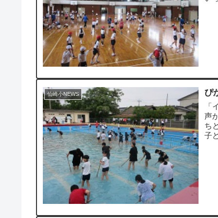
一日
ぴ
仙崎小NEWS
「
声
ち
子
ムー