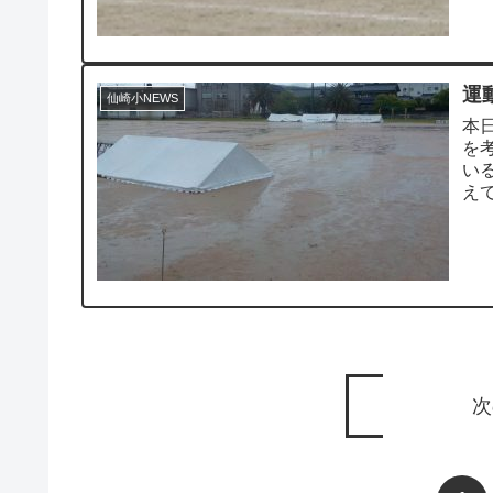
運
仙崎小NEWS
本
を
い
え
次