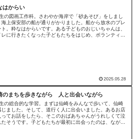
なはからい
年生の図画工作科。さわやか海岸で「砂あそび」をしまし
。海上保安部の船が通りがかりました。船から放水のプレ
ント。粋なはからいです。ある子どものおじいちゃんは、
イレに行きたくなった子どもたちをはじめ、ボランティア
えてくださいました。...
2025.05.28
崎のまちを歩きながら 人と出会いながら
年生の総合的な学習。まずは仙崎をみんなで歩いて、仙崎
感じました。そして、道行く人に出会いました。あるお店
入ってお話をしたら、そこのおばあちゃんがうれしくて泣
れたそうです。子どもたちが最初に出会ったのは、ながと
ンティアクラブの吉津...