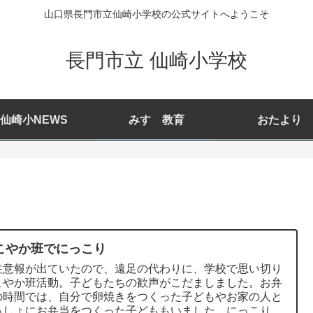
山口県長門市立仙崎小学校の公式サイトへようこそ
長門市立 仙崎小学校
仙崎小NEWS
みすゞ教育
おたより
こやか班でにっこり
注意報が出ていたので、遠足の代わりに、学校で思い切り
こやか班活動。子どもたちの歓声がこだましました。お弁
の時間では、自分で卵焼きをつくった子どもやお家の人と
っしょにお弁当をつくった子どももいました。にっこりの