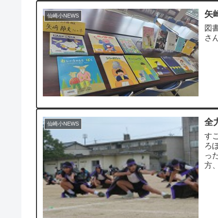
矢
仙崎小NEWS
図
さ
全
仙崎小NEWS
す
ろ
っ
方
なを