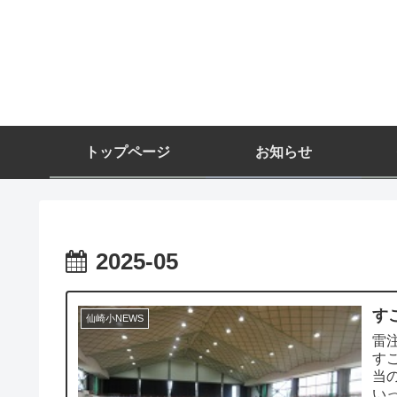
トップページ
お知らせ
2025-05
す
仙崎小NEWS
雷
す
当
い