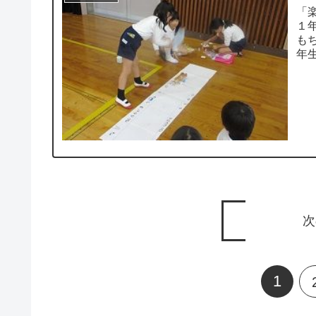
「
１
も
年
おの
次
1