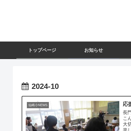
トップページ
お知らせ
2024-10
応
仙崎小NEWS
長
こ
大
楽