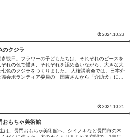
クターの魅力を引き...
2024.10.23
色のクジラ
権参観日。フラワーの子どもたちは、それぞれのピースを
れぞれの色で描き、それぞれを認め合いながら、大きな大
な七色のクジラをつくりました。 人権講演会では、日本介
犬協会ボランティア委員の 国吉さんから「介助犬」につ
のお話をいただきま...
2024.10.21
門おもちゃ美術館
年生は、長門おもちゃ美術館へ。シイノキなど長門市の木
ふんだんに使った、木のぬくもりあふれる空間で、1年生