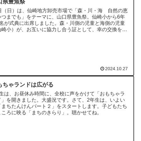
口県豊魚祭
7日（日）は、仙崎地方卸売市場で「森・川・海 自然の恵
いつまでも」をテーマに、山口県豊魚祭。仙崎小から6年
2名が式典に出席しました。森・川側の児童と海側の児童
仙崎小）が、お互いに協力し合う証として、幸の交換を行
ました。たくさんの...
2024.10.27
もちゃランドは広がる
年生は、お昼休み時間に、全校に声をかけて「おもちゃラ
ド」を開きました。大盛況です。さて、2年生は、いよい
「まちたんけんパート２」をスタートします。子どもたち
こころに映る「まちのきらり」。聴かせてね。