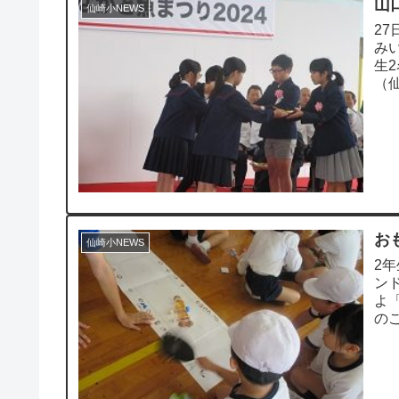
山
仙崎小NEWS
2
み
生
（
いま
お
仙崎小NEWS
2
ン
よ
の