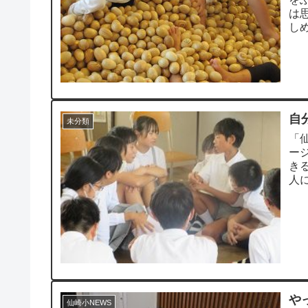
は
し
す。
自
未分類
「
ー
き
人
ぬき
や
仙崎小NEWS