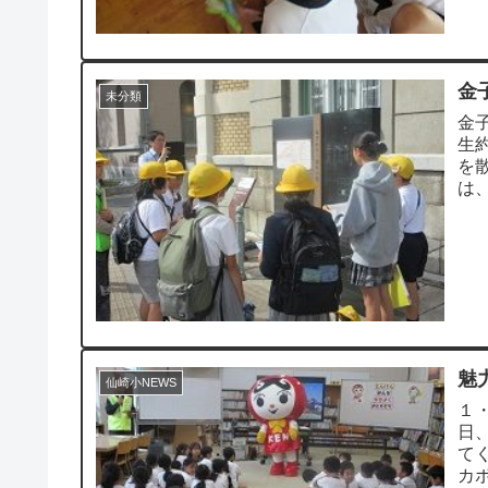
金
未分類
金
生
を
は
みす
魅
仙崎小NEWS
１
日
て
カ