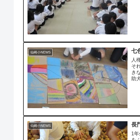
ャラ
七
仙崎小NEWS
人
そ
き
助
いて
長
仙崎小NEWS
1
を