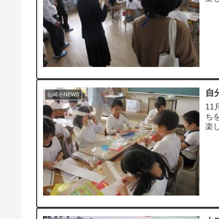
ふと
自
仙崎小NEWS
1
ち
楽