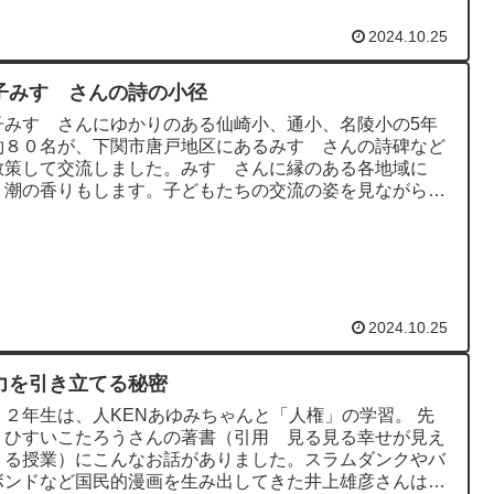
2024.10.25
子みすゞさんの詩の小径
子みすゞさんにゆかりのある仙崎小、通小、名陵小の5年
約８０名が、下関市唐戸地区にあるみすゞさんの詩碑など
散策して交流しました。みすゞさんに縁のある各地域に
、潮の香りもします。子どもたちの交流の姿を見ながら、
ゞさんの「このみち」と...
2024.10.25
力を引き立てる秘密
・２年生は、人KENあゆみちゃんと「人権」の学習。 先
、ひすいこたろうさんの著書（引用 見る見る幸せが見え
くる授業）にこんなお話がありました。スラムダンクやバ
ボンドなど国民的漫画を生み出してきた井上雄彦さんはキ