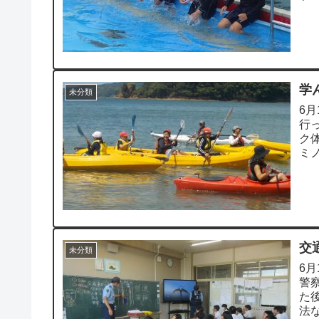
学
未分類
6
行
ク
ミ
自然
交
未分類
6
警
た
法