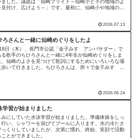
いました。議題は「仙崎プライド～仙崎小とその地域のよ
を見付け、広げよう～」です。最初に、仙崎小や地域のよ
誇れるのものを出...
2026.07.13
ひろさんと一緒に仙崎めぐりをしたよ
月18日（木）、長門市公認「金子みすゞアンバサダー」で
ある歌手のちひろさんと一緒に4年生が仙崎めぐりをしま
た。仙崎のよさを見つけて歌詞にするためにいろいろな場
に歩いて行きました。ちひろさんは、所々で金子みすゞさ
詩の朗読をしていた...
2026.06.24
泳学習が始まりました
しみにしていた水泳学習が始まりました。準備体操をしっ
り行い、シャワーを浴びてプールに入ります。水の冷たさ
びっくりしていましたが、次第に慣れ、終始、笑顔で活動
ることができました。