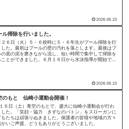
かれ、「やまぐちP...
2026.06.10
ール掃除を行いました。
月２６日（火）５・６校時に５・６年生がプール掃除を行
ました。最初はプールの壁の汚れを落とします。最後はプ
ルの底の泥を磨きながら流し、短い時間で集中して掃除を
ることができました。６月１６日から水泳指導が開始で
楽しみです。 ピカピカ...
2026.06.10
空のもと 仙崎小運動会開催！
月１６日（土）青空のもとで、盛大に仙崎小運動会が行わ
ました。「笑顔・協力 きずなのバトン」をスローガンに
どもたちは頑張りぬきました。保護者の皆様や地域の方々
温かいご声援、どうもありがとうございました。