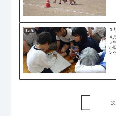
１
未分類
４
６
か
ン
のお
次