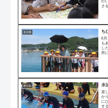
行
さ
さ、
ち
未分類
6
も
し
所
んの
水
未分類
楽
か
に
す