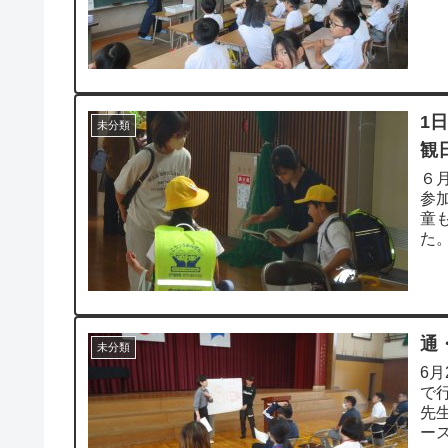
護者
1
未分類
観
６
参
童
た
にそ
通
未分類
6
で
先
ー