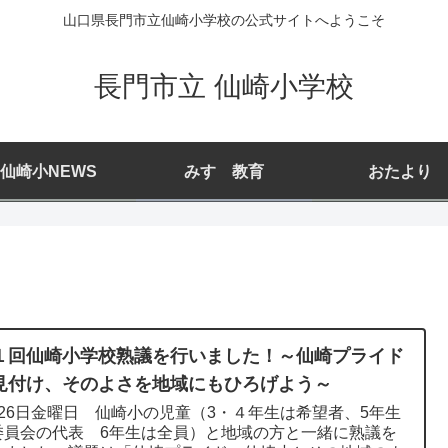
山口県長門市立仙崎小学校の公式サイトへようこそ
長門市立 仙崎小学校
仙崎小NEWS
みすゞ教育
おたより
１回仙崎小学校熟議を行いました！～仙崎プライド
見付け、そのよさを地域にもひろげよう～
月26日金曜日 仙崎小の児童（3・４年生は希望者、5年生
委員会の代表 6年生は全員）と地域の方と一緒に熟議を