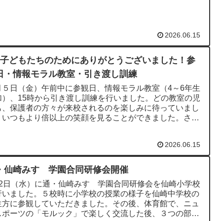
の皆様には、当日...
2026.06.15
日子どもたちのためにありがとうございました！参
日・情報モラル教室・引き渡し訓練
月５日（金）午前中に参観日、情報モラル教室（4～6年生
加）、15時から引き渡し訓練を行いました。どの教室の児
も、保護者の方々が来校されるのを楽しみに待っていまし
。いつもより倍以上の笑顔を見ることができました。さら
の後の情報モラル...
2026.06.15
・仙崎みすゞ学園合同研修会開催
月2日（水）に通・仙崎みすゞ学園合同研修会を仙崎小学校
行いました。５校時に小学校の授業の様子を仙崎中学校の
生方に参観していただきました。その後、体育館で、ニュ
スポーツの「モルック」で楽しく交流した後、３つの部会