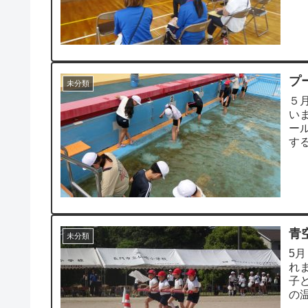
に分
プ
未分類
５
い
ー
す
す。
青
未分類
5
れ
子
の