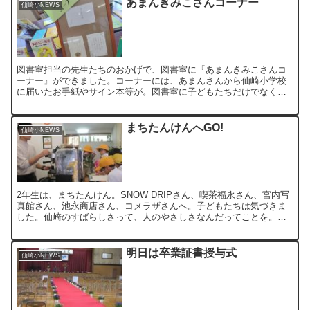
あまんきみこさんコーナー
仙崎小NEWS
図書室担当の先生たちのおかげで、図書室に『あまんきみこさんコ
ーナー』ができました。コーナーには、あまんさんから仙崎小学校
に届いたお手紙やサイン本等が。図書室に子どもたちだけでなく、
地域の方がぷらりと来て みんなが自然とつながっていくような
プ...
まちたんけんへGO!
仙崎小NEWS
2年生は、まちたんけん。SNOW DRIPさん、喫茶福永さん、宮内写
真館さん、池永商店さん、コメラザさんへ。子どもたちは気づきま
した。仙崎のすばらしさって、人のやさしさなんだってことを。そ
れぞれの場所には、「人」がいます。心に映る「人」の景...
明日は卒業証書授与式
仙崎小NEWS