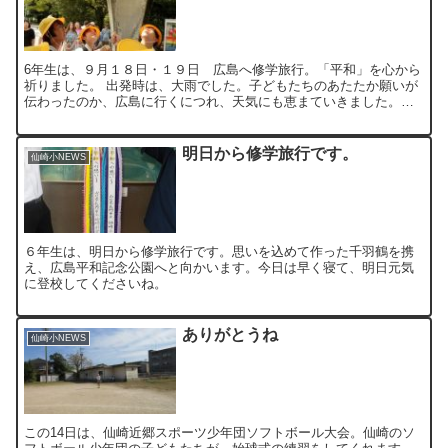
6年生は、９月１８日・１９日 広島へ修学旅行。「平和」を心から
祈りました。 出発時は、大雨でした。子どもたちのあたたか願いが
伝わったのか、広島に行くにつれ、天気にも恵まていきました。ま
さに「奇跡」でした。全員が参加できました。「最高」でした...
明日から修学旅行です。
仙崎小NEWS
６年生は、明日から修学旅行です。思いを込めて作った千羽鶴を携
え、広島平和記念公園へと向かいます。今日は早く寝て、明日元気
に登校してくださいね。
ありがとうね
仙崎小NEWS
この14日は、仙崎近郷スポーツ少年団ソフトボール大会。仙崎のソ