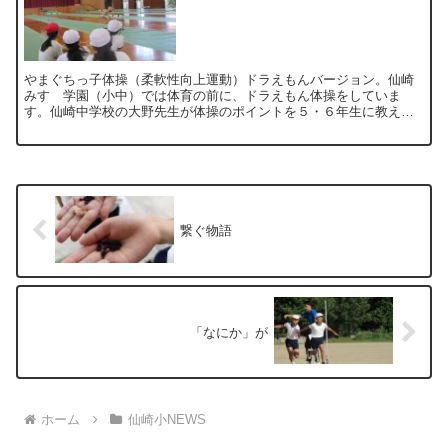
やまぐちっ子体操（柔軟性向上運動）ドラえもんバージョン。仙崎
みすゞ学園（小中）では体育の前に、ドラえもん体操をしていま
す。仙崎中学校の大野先生が体操のポイントを５・６年生に教えて
くださいました。ドラえもん体操、結構ハードです。 OPC（陸上...
繋ぐ物語
「なにか」が
ホーム
仙崎小NEWS