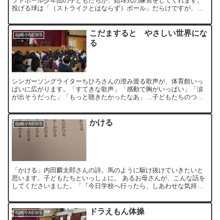
フトボール少年団の子どもたちが、始球式の練習をしてくれます。
投げる球は「（ストライクとはならず）ボール」だらけですが、子
どもたちは「ナイスピッチング！」とほめながら練習に付き合っ...
こだますると やさしい世界にな
仙崎小NEWS
る
シンガーソングライターちひろさんの澄み渡る歌声が、体育館いっ
ぱいに広がります。「すてきな歌声」「感動で胸がいっぱい」「涙
が出そうだった」「もっと聴きたかったなあ」…子どもたちのつぶ
やきです。ちひろさんが歌ってくださった曲、みすゞさんの詩
「王...
かける
仙崎小NEWS
「かける」内田麟太郎さんの詩。馬のように駆け抜けていきたいと
思います。子どもたちといっしょに。 あるお母さんが、こんな話を
してくださいました。「『今日学校へ行ったら、しあわせな気持ち
がした』と娘が話してくれたんですよ」と。
ドラえもん体操
仙崎小NEWS