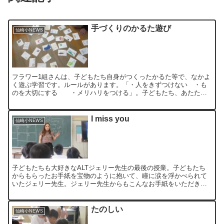
手づくりのかるた遊び
仙崎小NEWS
フラワー1組さんは、子どもたち自身がつくったかるた等で、なかよ
く遊ぶ学習です。ルールがあります。「・人をきずつけない ・も
のを大切にする ・メリハリをつける」。子どもたち、あたたか
い雰囲気のなかで、ぐんぐん成長しています。今朝の仙崎は、小...
I miss you
仙崎小NEWS
子どもたちも大好きなALTジェリー先生の最後の授業。子どもたち
からもらったお手紙を宝物のように抱いて、瞳に涙を浮かべられて
いたジェリー先生。ジェリー先生からもこんなお手紙をいただきま
した。「みなさんのあたたかい支援とやさしさを忘れません。本...
たのしい
仙崎小NEWS