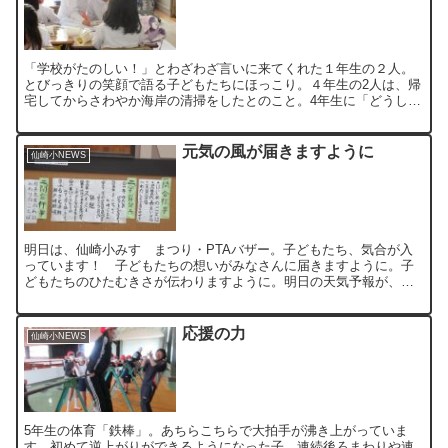
「学校がたのしい！」とわざわざ言いに来てくれた１年生の２人。
とびっきりの笑顔で語る子どもたちにほっこり。４年生の2人は、帰
宅してからさわやか海岸の清掃をしたとのこと。4年生に「どうして
こんなすてきなことができるの？」と聞いてみました。すると...
元気の風が届きますように
仙崎小NEWS
明日は、仙崎小みすゞまつり・PTAバザー。子どもたち、気合が入
っています！ 子どもたちの想いがみなさんに届きますように。子
どもたちのひたむきさが伝わりますように。明日の天気予報が、雨
からくもりになりました。 子どもと大人が力をあわせて、「元...
応援の力
仙崎小NEWS
5年生の体育「鉄棒」。あちらこちらで大拍手が沸き上がっていま
す。初めて逆上がりができるようになった子、連続後ろまわりや連