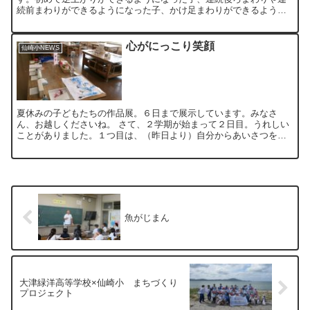
続前まわりができるようになった子、かけ足まわりができるように
なった子… 子どもたち一人一人のがんばりに加えて、まわりの
子...
心がにっこり笑顔
仙崎小NEWS
夏休みの子どもたちの作品展。６日まで展示しています。みなさ
ん、お越しくださいね。 さて、２学期が始まって２日目。うれしい
ことがありました。１つ目は、（昨日より）自分からあいさつをす
る子どもたちが少し増えたこと。２つ目は、草取りをしている
と、...
魚がじまん
大津緑洋高等学校×仙崎小 まちづくり
プロジェクト