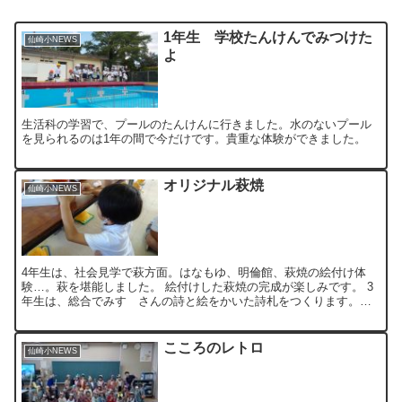
1年生 学校たんけんでみつけた
仙崎小NEWS
よ
生活科の学習で、プールのたんけんに行きました。水のないプール
を見られるのは1年の間で今だけです。貴重な体験ができました。
オリジナル萩焼
仙崎小NEWS
4年生は、社会見学で萩方面。はなもゆ、明倫館、萩焼の絵付け体
験…。萩を堪能しました。 絵付けした萩焼の完成が楽しみです。 3
年生は、総合でみすゞさんの詩と絵をかいた詩札をつくります。
「どうしてつくるの？」と子どもたちに聞くと、こう応えてくれ...
こころのレトロ
仙崎小NEWS