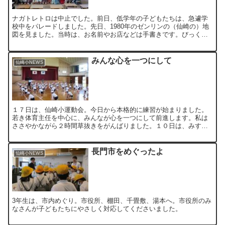
ナガトレトロは中止でした。前日、低学年の子どもたちは、急遽学
校中をパレードしました。先日、1980年のゼンリンの（仙崎の）地
図を見ました。当時は、お名前やお店などは手書きです。びっくり
です！ 世の中のスピードがどんどん速くなっています。とき...
みんな心を一つにして
仙崎小NEWS
１７日は、仙崎小運動会。今日から本格的に練習が始まりました。
若き体育主任を中心に、みんなが心を一つにして前進します。私は
ささやかながら２時間草抜きをがんばりました。１０日は、みすゞ
環境整備作業。お力を貸してくださると本当に助かります。
長門市をめぐったよ
仙崎小NEWS
3年生は、市内めぐり。市役所、棚田、千畳敷、湯本へ。市役所のみ
なさんが子どもたちにやさしく対応してくださいました。