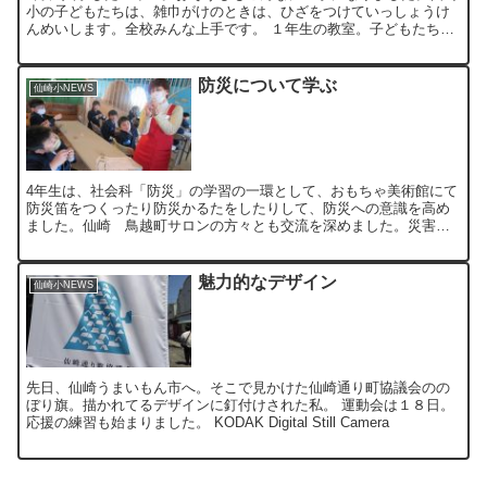
小の子どもたちは、雑巾がけのときは、ひざをつけていっしょうけ
んめいします。全校みんな上手です。 １年生の教室。子どもたちの
心と声がこだましていました。
防災について学ぶ
仙崎小NEWS
4年生は、社会科「防災」の学習の一環として、おもちゃ美術館にて
防災笛をつくったり防災かるたをしたりして、防災への意識を高め
ました。仙崎 鳥越町サロンの方々とも交流を深めました。災害用
伝言ダイヤルは「１７１」。 防災かるたの一部を紹介します。...
魅力的なデザイン
仙崎小NEWS
先日、仙崎うまいもん市へ。そこで見かけた仙崎通り町協議会のの
ぼり旗。描かれてるデザインに釘付けされた私。 運動会は１８日。
応援の練習も始まりました。 KODAK Digital Still Camera