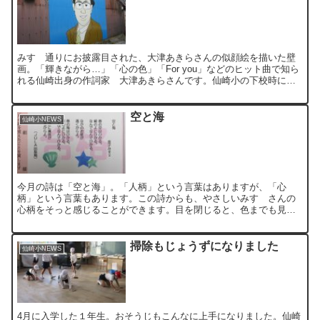
みすゞ通りにお披露目された、大津あきらさんの似顔絵を描いた壁
画。「輝きながら…」「心の色」「For you」などのヒット曲で知ら
れる仙崎出身の作詞家 大津あきらさんです。仙崎小の下校時に流
れる曲「ふるさとの五月」、この詞も大津あきらさんです...
空と海
仙崎小NEWS
今月の詩は「空と海」。「人柄」という言葉はありますが、「心
柄」という言葉もあります。この詩からも、やさしいみすゞさんの
心柄をそっと感じることができます。目を閉じると、色までも見え
るようです。空と海は、宇宙のようにどこまでも広がっていきま
す。...
掃除もじょうずになりました
仙崎小NEWS
4月に入学した１年生。おそうじもこんなに上手になりました。仙崎