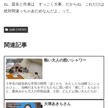
ね、題名と作者は すっごく大事。だからね、これだけは
絶対間違っちゃあだめなんだよ」って。
仙崎小NEWS
関連記事
熱い大人の想いシャワー
仙崎小NEWS
５年生の総合的な学習の時間「ぼくたち わたしたち仙崎コンシェ
ルジュ」。仙崎のまちを子どもたちに思い切り「感じて」もらおう
と、夏休みから大人の作戦会議、２回。どんどん熱い大人たちがつ
ながっていきます。市内の建築士会の方々、２回目は加えて、ボ
ラ...
大津あきらさん
仙崎小NEWS