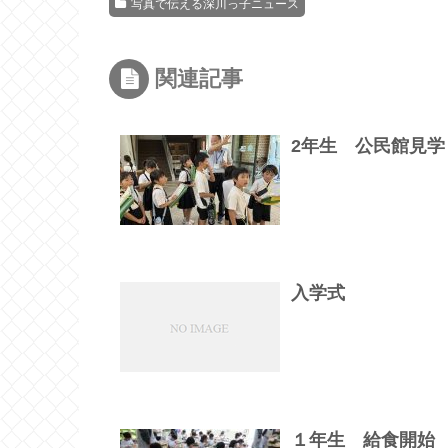
写真で伝える深川っ子ニュース
関連記事
2年生 公民館見学
入学式
１年生 給食開始